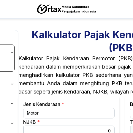
Media Komunitas
Perpajakan Indonesia
Kalkulator Pajak Ke
(PKB
Kalkulator Pajak Kendaraan Bermotor (PKB
kendaraan dalam memperkirakan besar pajak t
menghadirkan kalkulator PKB sederhana ya
membantu Anda dalam menghitung PKB teru
dasar seperti jenis kendaraan, NJKB, wilayah re
Jenis Kendaraan
*
B
NJKB
*
T