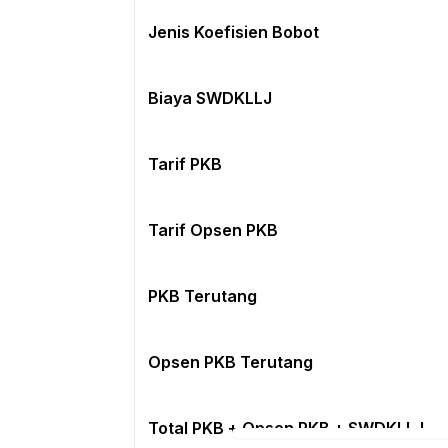
Jenis Koefisien Bobot
Kolom ini diisi dengan koefisien bobot s
dengan jenis kendaraan bermotor yang dimi
Biaya SWDKLLJ
Koefisien bobot diatur pada
Peraturan Me
Dalam Negeri Nomor 7 Tahun 2025.
Tarif PKB
Tarif Opsen PKB
PKB Terutang
Opsen PKB Terutang
Total PKB + Opsen PKB + SWDKLLJ