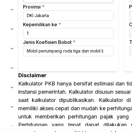
Provinsi
*
P
esuai
Kepemilikan ke
*
O
liki.
nteri
Jenis Koefisien Bobot
*
T
Disclaimer
Kalkulator PKB hanya bersifat estimasi dan ti
instansi pemerintah. Kalkulator disusun sesu
saat kalkulator dipublikasikan. Kalkulato
memiliki akses cepat dan mudah ke perhitung
untuk memberikan perhitungan pajak yang 
Perhitungan yang tepat dapat dilakukan 